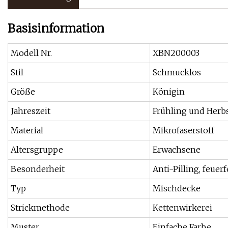
Basisinformation
Modell Nr.
XBN200003
Stil
Schmucklos
Größe
Königin
Jahreszeit
Frühling und Herb
Material
Mikrofaserstoff
Altersgruppe
Erwachsene
Besonderheit
Anti-Pilling, feuer
Typ
Mischdecke
Strickmethode
Kettenwirkerei
Muster
Einfache Farbe