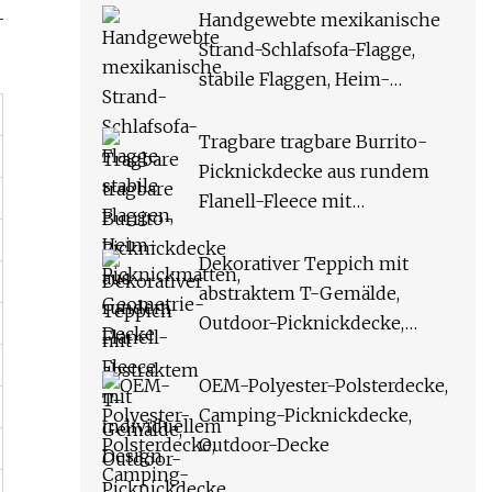
Handgewebte mexikanische
Strand-Schlafsofa-Flagge,
stabile Flaggen, Heim-
Picknickmatten, Geometrie-
Decke
Tragbare tragbare Burrito-
Picknickdecke aus rundem
Flanell-Fleece mit
individuellem Design
Dekorativer Teppich mit
abstraktem T-Gemälde,
Outdoor-Picknickdecke,
strickende Sofadecke
OEM-Polyester-Polsterdecke,
Camping-Picknickdecke,
Outdoor-Decke