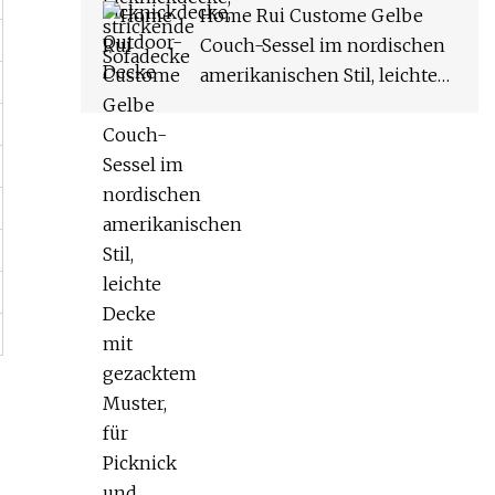
Home Rui Custome Gelbe
Couch-Sessel im nordischen
amerikanischen Stil, leichte
Decke mit gezacktem Muster,
für Picknick und Strand,
klassische doppelseitige
Decke mit Chevron-
Knochenmuster