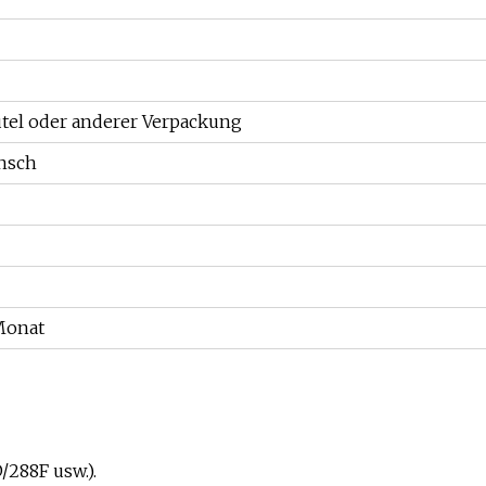
utel oder anderer Verpackung
nsch
Monat
/288F usw.).