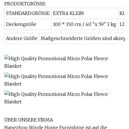
PRODUKTGRÖSSE:
STANDARDGRÖSSE
EXTRA KLEIN
KLE
Deckengröße
100 * 150 cm / 40 "x 59" 1 kg
120 
Andere Größe
Maßgeschneiderte Größen sind akzeptabe
ÜBER UNSERE FIRMA
Hangzhou Winde Home Furnishing ist auf die