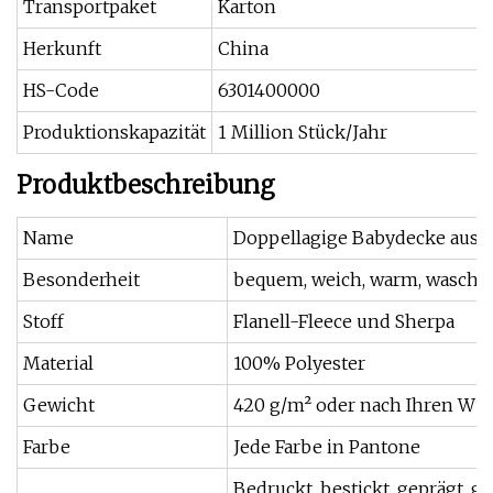
Transportpaket
Karton
Herkunft
China
HS-Code
6301400000
Produktionskapazität
1 Million Stück/Jahr
Produktbeschreibung
Name
Doppellagige Babydecke aus g
Besonderheit
bequem, weich, warm, waschbar
Stoff
Flanell-Fleece und Sherpa
Material
100% Polyester
Gewicht
420 g/m² oder nach Ihren Wü
Farbe
Jede Farbe in Pantone
Bedruckt, bestickt, geprägt, ge