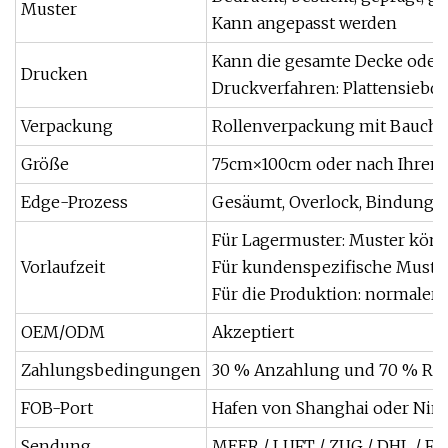
Muster
Kann angepasst werden
Kann die gesamte Decke oder 
Drucken
Druckverfahren: Plattensiebdr
Verpackung
Rollenverpackung mit Bauchba
Größe
75cm×100cm oder nach Ihren
Edge-Prozess
Gesäumt, Overlock, Bindung o
Für Lagermuster: Muster könn
Vorlaufzeit
Für kundenspezifische Muster
Für die Produktion: normaler
OEM/ODM
Akzeptiert
Zahlungsbedingungen
30 % Anzahlung und 70 % Res
FOB-Port
Hafen von Shanghai oder Nin
Sendung
MEER / LUFT / ZUG / DHL / F