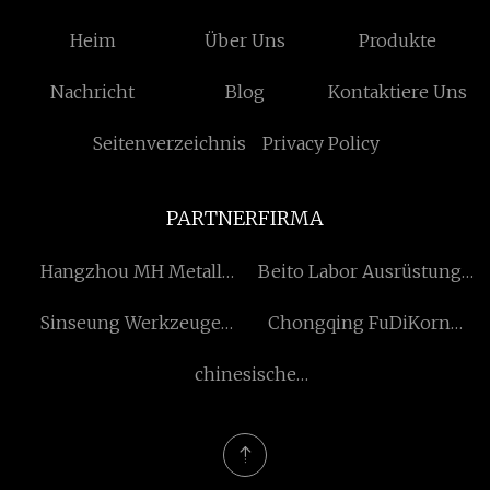
Heim
Über Uns
Produkte
Nachricht
Blog
Kontaktiere Uns
Seitenverzeichnis
Privacy Policy
PARTNERFIRMA
Hangzhou MH Metall
Beito Labor Ausrüstung
Herstellung Co., GmbH.
Co., GmbH
Sinseung Werkzeuge
Chongqing FuDiKorn
(Qingdao) Corpration
Motor Co., Ltd.
chinesische
kristallwasserflaschenfabrik