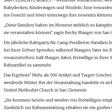
SAN CLEMENTE (KABC) – Werdende Militärmütter werde
Babydecken, Kinderwagen und Windeln. Eine besondere 
ins Gesicht und feiert unterwegs ihre neuesten kleinen
„Diese Familien haben im Moment wirklich zu kämpfen u
sie veranstalten können“, sagte Becky Mauger von San 
Die jährliche Babyparty für Camp Pendleton-Familien l
bei ihrer Geburt Spenden, während Maugers Vater im Z
voranzutreiben, half Mauger dabei, Freiwillige in ihre
Babyartikel zu sammeln.
Das Ergebnis? Mehr als 500 Artikel und Target-Geschen
werdende Mütter. Bei der Veranstaltung handelte es sic
United Methodist Church in San Clemente.
„Sie kommen herein und werden von Freiwilligen empfa
Zusätzlich zur Babyausstattung erhalten sie ein große