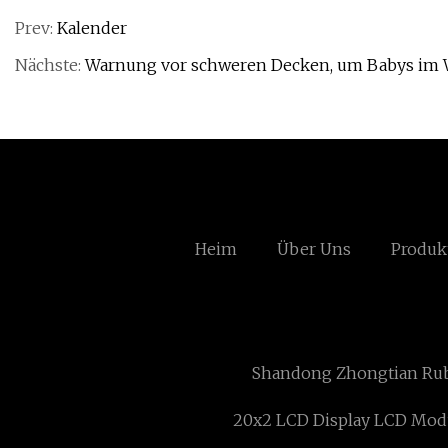
Prev:
Kalender
Nächste:
Warnung vor schweren Decken, um Babys im 
Heim
Über Uns
Produk
Shandong Zhongtian Rub
20x2 LCD Display LCD Mod