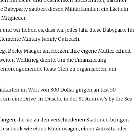
n mit Liebe und Geschenken überschüttet, darunter
Babyparty zaubert diesen Militärfamilien ein Lächeln
 Mitglieder.
nd wir lieben es, dass wir jedes Jahr diese Babyparty fü
Clemente Military Family Outreach.
iegt Becky Mauger am Herzen. Ihre eigene Mutter erhielt
weiten Weltkrieg diente. Um die Finanzierung
r Seniorengemeinde Reata Glen zu organisieren, um
kkarten im Wert von 800 Dollar gingen an fast 50
h um eine Drive-in-Dusche in der St. Andrew's by the Sea
ngen, die sie zu den verschiedenen Stationen bringen.
s Geschenk wie einen Kinderwagen, einen Autositz oder