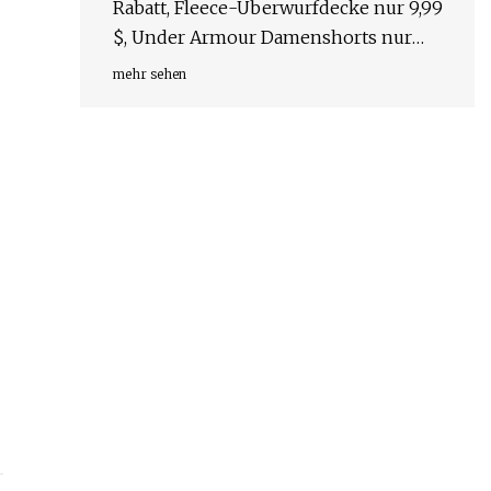
Rabatt, Fleece-Überwurfdecke nur 9,99
$, Under Armour Damenshorts nur
12,50 $ (58 % Rabatt)
mehr sehen