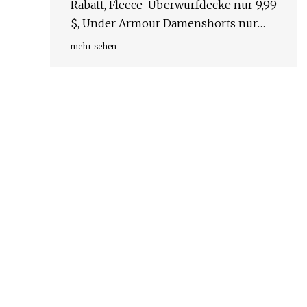
Rabatt, Fleece-Überwurfdecke nur 9,99
$, Under Armour Damenshorts nur
12,50 $ (58 % Rabatt)
mehr sehen