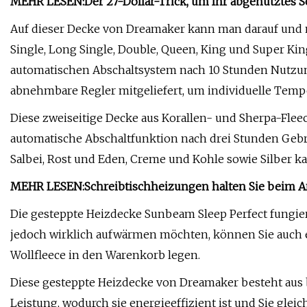
MEHR LESEN:
Der 27-Dollar-Trick, um Ihr abgenutztes 
Auf dieser Decke von Dreamaker kann man darauf und n
Single, Long Single, Double, Queen, King und Super K
automatischen Abschaltsystem nach 10 Stunden Nutzun
abnehmbare Regler mitgeliefert, um individuelle Temp
Diese zweiseitige Decke aus Korallen- und Sherpa-Flee
automatische Abschaltfunktion nach drei Stunden Gebr
Salbei, Rost und Eden, Creme und Kohle sowie Silber ka
MEHR LESEN:
Schreibtischheizungen halten Sie beim 
Die gesteppte Heizdecke Sunbeam Sleep Perfect fungiert
jedoch wirklich aufwärmen möchten, können Sie auch
Wollfleece in den Warenkorb legen.
Diese gesteppte Heizdecke von Dreamaker besteht aus
Leistung, wodurch sie energieeffizient ist und Sie gle